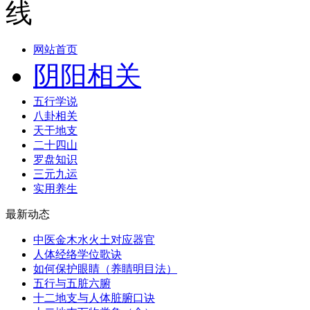
网站首页
阴阳相关
五行学说
八卦相关
天干地支
二十四山
罗盘知识
三元九运
实用养生
最新动态
中医金木水火土对应器官
人体经络学位歌诀
如何保护眼睛（养睛明目法）
五行与五脏六腑
十二地支与人体脏腑口诀