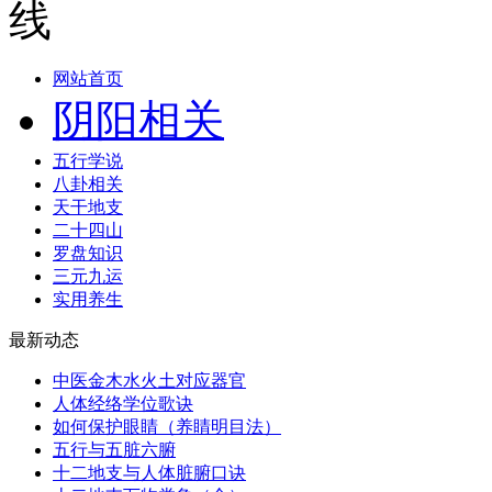
网站首页
阴阳相关
五行学说
八卦相关
天干地支
二十四山
罗盘知识
三元九运
实用养生
最新动态
中医金木水火土对应器官
人体经络学位歌诀
如何保护眼睛（养睛明目法）
五行与五脏六腑
十二地支与人体脏腑口诀